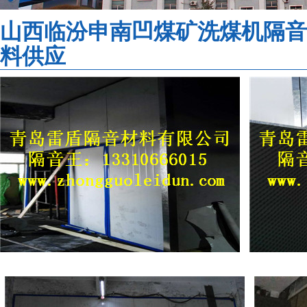
山西临汾申南凹煤矿洗煤机隔音
料供应